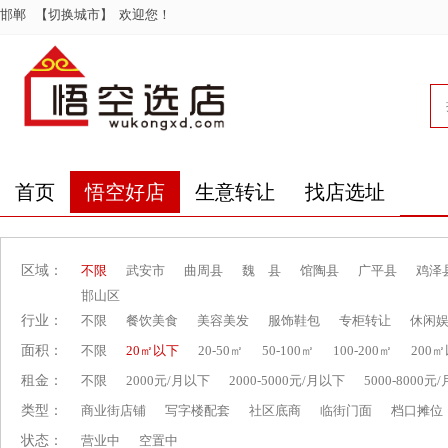
邯郸
【切换城市】
欢迎您！
首页
悟空好店
生意转让
找店选址
区域：
不限
武安市
曲周县
魏 县
馆陶县
广平县
鸡泽
邯山区
行业：
不限
餐饮美食
美容美发
服饰鞋包
专柜转让
休闲
面积：
不限
20㎡以下
20-50㎡
50-100㎡
100-200㎡
200
租金：
不限
2000元/月以下
2000-5000元/月以下
5000-8000元
类型：
商业街店铺
写字楼配套
社区底商
临街门面
档口摊位
状态：
营业中
空置中