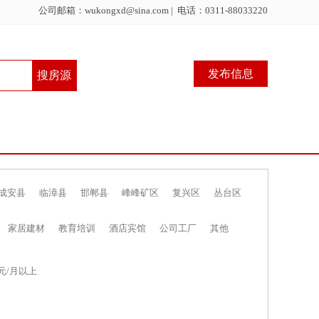
公司邮箱：wukongxd@sina.com | 电话：0311-88033220
发布信息
成安县
临漳县
邯郸县
峰峰矿区
复兴区
丛台区
家居建材
教育培训
酒店宾馆
公司工厂
其他
元/月以上