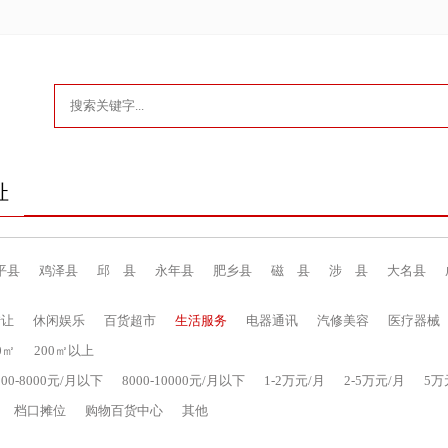
址
平县
鸡泽县
邱 县
永年县
肥乡县
磁 县
涉 县
大名县
转让
休闲娱乐
百货超市
生活服务
电器通讯
汽修美容
医疗器械
00㎡
200㎡以上
000-8000元/月以下
8000-10000元/月以下
1-2万元/月
2-5万元/月
5万
档口摊位
购物百货中心
其他