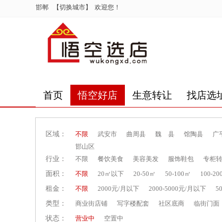
邯郸
【切换城市】
欢迎您！
首页
悟空好店
生意转让
找店选
区域：
不限
武安市
曲周县
魏 县
馆陶县
广
邯山区
行业：
不限
餐饮美食
美容美发
服饰鞋包
专柜
面积：
不限
20㎡以下
20-50㎡
50-100㎡
100-2
租金：
不限
2000元/月以下
2000-5000元/月以下
5
类型：
商业街店铺
写字楼配套
社区底商
临街门面
状态：
营业中
空置中