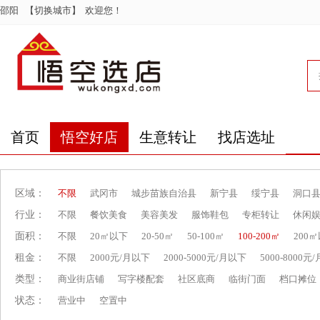
邵阳
【切换城市】
欢迎您！
首页
悟空好店
生意转让
找店选址
区域：
不限
武冈市
城步苗族自治县
新宁县
绥宁县
洞口
行业：
不限
餐饮美食
美容美发
服饰鞋包
专柜转让
休闲
面积：
不限
20㎡以下
20-50㎡
50-100㎡
100-200㎡
200
租金：
不限
2000元/月以下
2000-5000元/月以下
5000-8000元
类型：
商业街店铺
写字楼配套
社区底商
临街门面
档口摊位
状态：
营业中
空置中